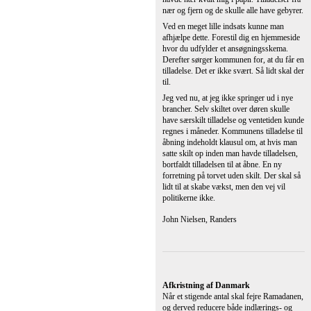
og derved reducere både indlærings- og
arbejdsevne i længere perioder, så er det
nødvendigt at afskaffe vor gammeldags
kultur, for at kunne opretholde det
velfærdsniveau, som den åbenbart ikke
magter!
Dette er samtidig helt i tråd med den
ændrede holdning til noget så helt og
aldeles naturligt som homo-ægteskaber, så
man må da beundre politikernes
konsekvens.
Kenneth Gaarslev, Jyllinge
Røde vindmøller
Det er humoristisk befriende at læse, at vor
ud-/afviklingsminister uddeler 100
millioner gode danske kroner til bla. den
kinesiske vindmølle industri, alt imens
Ditlev Engel må fyre Vestas gode Danske
vindmøllemedarbejdere – God, rå, rød
humor!
Sig det er en joke - det er jo mine