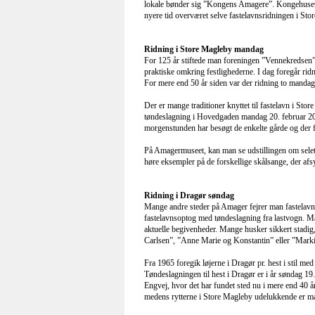
www.Lokalhistorier.DK/DKA
18 FEB 2012
Læs også
FORSIDE