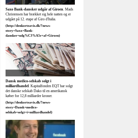
17. MAJ 14:58
Mark Zuckerberg - en koncernchef i T-
shirt
. Med børsnoteringen af Facebook
kommer den 28-årige Mark Zuckerbergs
person mere i fokus hos investorer.
17. MAJ 14:52
Tre fængslet for Horsens-skyderi
. Politiet har
fået tre mænd varetægtsfængslet efter et skyderi
i Tordenskjoldsgade i Horsens fredag aften.