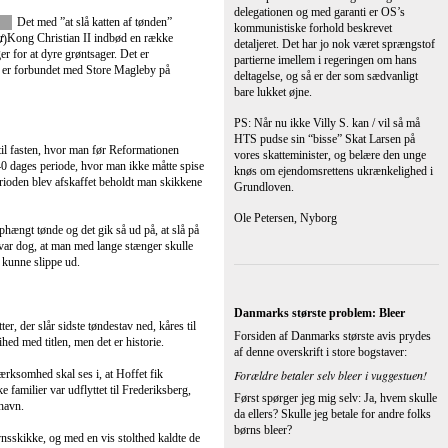
vnsskikke, og med en vis stolthed kaldte de
Dernæst tænkte jeg, at det nok var et
ts medlemmer har mange gange også i
eklatant symbol på niveauet i danskernes
re Magleby.
bevidsthed om, hvad der er vigtigst i
verden i dag. Tænk, at man skal være
ansvarlig for sine egne børns sanitære
behov – en uhyrlig tanke.
der siden har stået for meget af det
dningen fastelavnsmandag i Store Magleby.
Mon folk i resten af verden vil tro på, at
, henholdsvis for gifte og ugifte.
der findes et land, hvor man virkelig
diskuterer alvorligt, hvem der skal betale
re Magleby. I år foregår de voksnes
for ens egne børns bleer? Alt imens
kl. 16.00, efter at rytterne fra
Grækenland synker i grus, tynget af
fået serveret Amagerpunch.
overforbrug af offentlige midler.
tøj, musikvognen, rytternes påklædning og
Erik Nørgaard, Fredensborg
ynges af rytterne hos værterne.
n og i Dragør havde man i mange år
 Man udsmykkede vognene med motiver fra
Utidigt ligemageri
, da temaerne i optoget var ”Kaptajn
s de Sade”.
Der blev for nogle dage siden lavet en
opinionsundersøgelse om det
ed nabosognets arrangement.
hensigtsmæssige i – i en del af
. februar 2012 kl. 16.00. Det sker på
undervisningstiden – at dele bogligt svage
r. Rytterne i Dragør er af begge køn,
og bogligt stærke elever. Hele 75% af de
mænd.
adspurgte svarede, at en deling var godt for