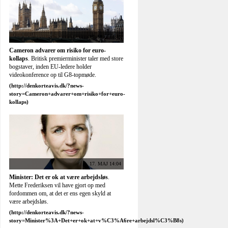
17. MAJ 13:02
Velforberedt Fogh i spidsen for topmøde
.
Natos generalsekretær, Anders Fogh
Rasmussen, kan bruge topmøde i Chicago til at
søge om forlængelse i jobbet.
17. MAJ 13:00
Berlins nye lufthavn åbner først næste år
.
Først til marts 2013 vil flyrejsende kunne
benytte den nye storlufthavn i den tyske
hovedstad.