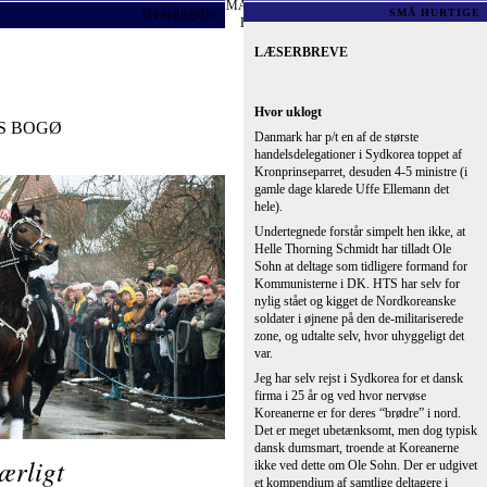
ærligt
et kompendium af samtlige deltagere i
delegationen og med garanti er OS’s
Det med ”at slå katten af tønden”
kommunistiske forhold beskrevet
r Kong Christian II indbød en række
detaljeret. Det har jo nok været sprængstof
er for at dyre grøntsager. Det er
partierne imellem i regeringen om hans
der er forbundet med Store Magleby på
deltagelse, og så er der som sædvanligt
bare lukket øjne.
PS: Når nu ikke Villy S. kan / vil så må
HTS pudse sin “bisse” Skat Larsen på
p til fasten, hvor man før Reformationen
vores skatteminister, og belære den unge
0 dages periode, hvor man ikke måtte spise
knøs om ejendomsrettens ukrænkelighed i
erioden blev afskaffet beholdt man skikkene
Grundloven.
Ole Petersen, Nyborg
hængt tønde og det gik så ud på, at slå på
ge var dog, at man med lange stænger skulle
n kunne slippe ud.
Danmarks største problem: Bleer
ter, der slår sidste tøndestav ned, kåres til
Forsiden af Danmarks største avis prydes
ihed med titlen, men det er historie.
af denne overskrift i store bogstaver:
ærksomhed skal ses i, at Hoffet fik
Forældre betaler selv bleer i vuggestuen!
 familier var udflyttet til Frederiksberg,
Først spørger jeg mig selv: Ja, hvem skulle
havn.
da ellers? Skulle jeg betale for andre folks
børns bleer?