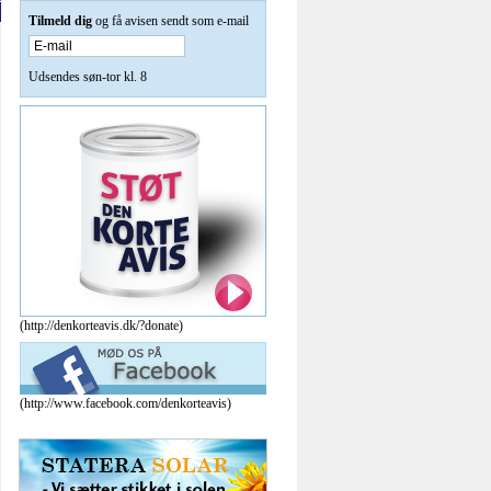
LEVERET AF NYHEDSBUREAUET
NEWSPAQ
17. MAJ 16:02
Leder af Syriens opposition træder tilbage
.
Splittet opposition står uden leder efter omstridt
genvalg af SNC-leder.