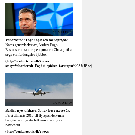
17. MAJ 12:55
Agger: Dårlig sæson ikke Dalglish skyld
.
Daniel Agger mener ikke, at man kan klandre
Kenny Dalglish for, at Liverpool ikke har
leveret i denne sæson.
Flere nyheder »