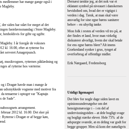
begge grupper. Men så kom der naturligvis
nogle pædagoger samt en ansat på RUC
(hvor ellers!) med løftede pegefingre: ”Uha
uha! Nej, det går bestemt ikke!”
Jeg synes, at der efterhånden er ved at gå
fuldstændig hjernedød ligestillingshysteri i
vores samfund. Vi er vist efterhånden ved
at være helt derude, hvor en trekant ikke
længere må hedde en trekant, for så bliver
den ked af det, og derfor skal en trekant for
eftertiden hedde en firkant. Stop dog dette
utidige ligemageri, der er til skade både for
de bogligt svage og de bogligt stærke
elever!
Kaj Sørensen, Herlev
Udligningsordningen
Jeg har lige sendt en takke-email til min
svigersøn i Gentofte, for de mange
millioner! Min datter og svigersøn er
hårdtarbejdende i den private sektor, har to
børn, hus og deraf store udgifter. Det er
ikke den billigste kommune at leve i