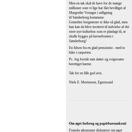
Franske økonomer diskuterer om øget
offentligt forbrug kan skabe varig vækst.
Vi har jo gjort det samme i Danmark.
Desværre var det tyskere og svenskere der
vandt store dele af arbejdet og der er da
ingen tvivl om at der skabes vækst i disse
lande for danske kroner.
Da disse lande er så meget større end
Danmark kan det vel knap mærkes. Det
ville dog kunne mærkes i Danmark hvis
arbejdet var gået til Danskere. Jeg tænker
på motorvejsrenovering og
Jernbanerenovering. Banen mellem
Skanderborg og Herning ombygges nu og
der tales tysk. Selv jernbanesvellerne er
købt i udlandet. Havde det været for nogle
år siden havde det givet mange årsværk i
Langå. Staten er underlagt aftaler og
protektionisme er jo ikke tilladt. Det havde
dog været tilladt at lade Banedanmark lave
opgaverne som vedligeholdelse.
Men grundlæggende er der tale om
vedligeholdelse og ikke noget der skaber
varig vækst.
Jeg har 25 års erfaring som selvstændig og
ville åbne en butik i en anden branche,
nemlig fastfood. En lille snoldet butik