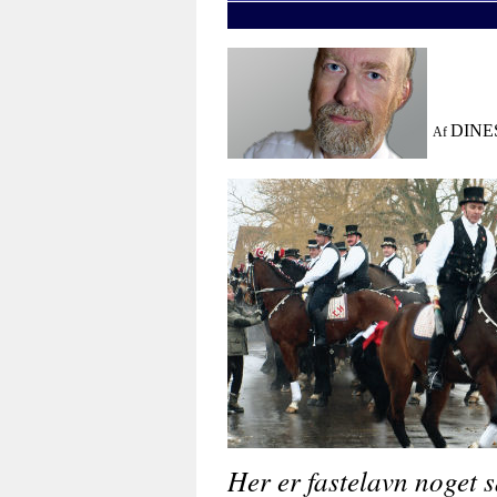
Her er fastelavn noget s
KULTUR
kendes i Danmark og Skåne fra omkring 1521, hvo
familier fra Nederlandene til at bosætte sig på Amag
forklaringen på, at ”Fastelavn” er en traditioner, 
Sydamager.
Fest før fasten
Selve begrebet ”Fastelavn” relaterer sig til tiden o
festede med mad og drikke inden man gik ind i en 4
kød, men udelukkende holde sig til fisk. Da fastep
med de forskellige former for fastelavnsløjer.
Oprindelig havde man anbragt en levende kat i en op
tønden for at få katten til at skrige. Men det vigti
forsøge at stikke hul på bunden af tønden, så katte
Kongens Amagere
I dag skal ryttere slå til en ophængt tønde og den ryt
årets tøndekonge. Tidligere fulgte der et års skattefr
At rytterne på Amager har tiltrukket sig særlig opm
grøntsager fra Amager og efter, at flere Nederlandske
havde man repræsentanter på begge sider af Køben