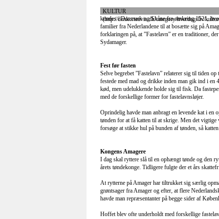
Hoffet blev ofte underholdt med forskellige fastela
lokale bønder sig ”Kongens Amagere”. Kongehuse
nyere tid overværet selve fastelavnsridningen i Sto
Ridning i Store Magleby mandag
For 125 år stiftede man foreningen ”Vennekredsen”, 
praktiske omkring festlighederne. I dag foregår ri
For mere end 50 år siden var der ridning to mandage
Der er mange traditioner knyttet til fastelavn i Sto
tøndeslagning i Hovedgaden mandag 20. februar 2012 
morgenstunden har besøgt de enkelte gårde og der 
På Amagermuseet, kan man se udstillingen om sele
høre eksempler på de forskellige skålsange, der afs
Ridning i Dragør søndag
Mange andre steder på Amager fejrer man fastelav
fastelavnsoptog med tøndeslagning fra lastvogn.
aktuelle begivenheder. Mange husker sikkert stadig
Carlsen”, ”Anne Marie og Konstantin” eller ”Marki
Fra 1965 foregik løjerne i Dragør pr. hest i stil m
Tøndeslagningen til hest i Dragør er i år søndag 19
Engvej, hvor det har fundet sted nu i mere end 40 å
medens rytterne i Store Magleby udelukkende er 