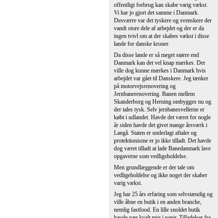
havde nær kvalt mig i papir. Tilladelser fra
nær og fjern og de skulle alle have gebyrer.
Ved en meget lille indsats kunne man
afhjælpe dette. Forestil dig en hjemmeside
hvor du udfylder et ansøgningsskema.
Derefter sørger kommunen for, at du får en
tilladelse. Det er ikke svært. Så lidt skal der
til.
Jeg ved nu, at jeg ikke springer ud i nye
brancher. Selv skiltet over døren skulle
have særskilt tilladelse og ventetiden kunde
regnes i måneder. Kommunens tilladelse til
åbning indeholdt klausul om, at hvis man
satte skilt op inden man havde tilladelsen,
bortfaldt tilladelsen til at åbne. En ny
forretning på torvet uden skilt. Der skal så
lidt til at skabe vækst, men den vej vil
politikerne ikke.
John Nielsen, Randers
Afkristning af Danmark
Når et stigende antal skal fejre Ramadanen,