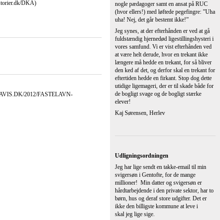
skal jeg lige sige.
Men en tak skal de have for de mange
millioner som vi lige har fået bevilliget af
Margrethe Vestager i udligning
til Sønderborg kommune.
Gentoftes borgmester er ikke så glad, men
han kan da blive inviteret til indvielse af det
store nye kulturhus som er planlagt til, at
skulle bygges på havnefronten i
Sønderborg!
En hilsen fra en glad pensionist - med to
biler i carporten.
Ps. Jeg forstår min datter og svigersøns
berettiget harme.
Tak for en lille god avis.
Niels E. Mortensen, Egernsund
Om øget forbrug og papirbureaukrati