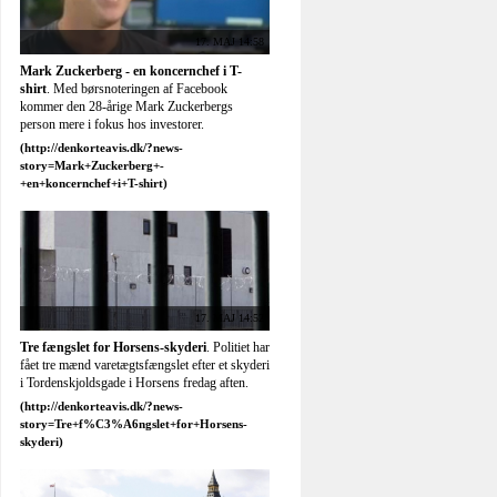
17. MAJ 14:45
Cameron advarer om risiko for euro-
kollaps
. Britisk premierminister taler med store
bogstaver, inden EU-ledere holder
videokonference op til G8-topmøde.
17. MAJ 14:04
Minister: Det er ok at være arbejdsløs
.
Mette Frederiksen vil have gjort op med
fordommen om, at det er ens egen skyld at
være arbejdsløs.