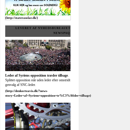
17. MAJ 15:38
Saxo Bank-dansker udgår af Giroen
. Mads
Christensen har brækket sig hele natten og er
udgået på 12. etape af Giro d'Italia.
17. MAJ 15:14
Dansk medico-selskab solgt i
milliardhandel
. Kapitalfonden EQT har solgt
det danske selskab Dako til en amerikansk
køber for 12,8 milliarder kroner.